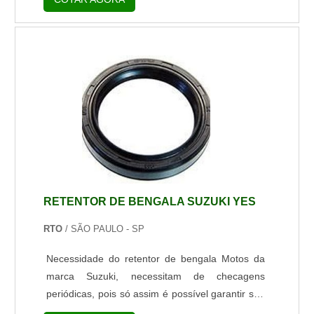
em seu perfeito funcionamento, para que toda e
qualquer falha de performance seja
evitada.DIVERSIDADE DE MODELOS MBF
0206: Indicado para Siena Fire 1.0/1.3; Palio;
Palio Weekend e Strada – todos 16 válvulas;
MBF 44353: Indicado para Zafira 2.4 Flex 2007;
S10; Blazer; Vec...
RETENTOR DE BENGALA SUZUKI YES
RTO
/ SÃO PAULO - SP
Necessidade do retentor de bengala Motos da
marca Suzuki, necessitam de checagens
periódicas, pois só assim é possível garantir sua
dirigibilidade, segurança e conforto. As