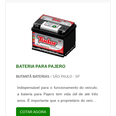
maior.Saiba mais sobre as baterias
recarregáveisAs baterias de modelo
recarregável, atualmente, possuem um grande
apelo social, como esses produtos podem ser
usados por mui...
BATERIA PARA PAJERO
BUTANTÃ BATERIAS
/ SÃO PAULO - SP
Indispensável para o funcionamento do veículo,
a bateria para Pajero tem vida útil de até três
anos. É importante que o proprietário do veículo
realize revisões periódicas no sistema elétrico
COTAR AGORA
para evitar imprevistos. Para preservar a bateria