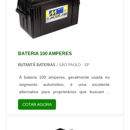
BATERIA 100 AMPERES
BUTANTÃ BATERIAS
/ SÃO PAULO - SP
A bateria 100 amperes, geralmente usada no
segmento automotivo, é uma excelente
alternativa para proprietários que buscam a
reposição de bateria para seus veículos
COTAR AGORA
comerciais que demandam acumuladores de
alta capacidade. Nesse caso, a bateria de 100A
é a solução mais segura, pois em veículos que
possuem a especificação de fábrica para