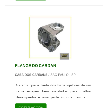
e aumentar sua durabilidade em caminhonetes e
picapes, o proprietário do veículo precisa evitar o
uso de acessórios enquanto o carro estiver
desligado, além de sempre desligar tais
acessórios na hora dar p...
FLANGE DO CARDAN
CASA DOS CARDANS
/ SÃO PAULO - SP
Garantir que a flauta dos bicos injetores de um
carro estejam bem instalados para melhor
desempenho é uma parte importantíssima do
funcionamento do carro. O produto deve estar
COTAR AGORA