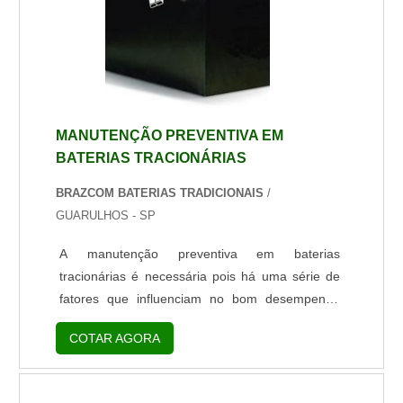
MANUTENÇÃO PREVENTIVA EM
BATERIAS TRACIONÁRIAS
BRAZCOM BATERIAS TRADICIONAIS
/
GUARULHOS - SP
A manutenção preventiva em baterias
tracionárias é necessária pois há uma série de
fatores que influenciam no bom desempenho
deste equipamento e por isso, é preciso tomar
COTAR AGORA
certos cuidados para garantir o prolongamento
da vida útil e a eficácia mesmo após anos de
uso. A realização da manutenção se dá pelos