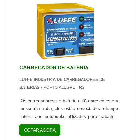
seguintes problemas que podem surgir:
Oxidações internas; Uso inadequado do
equipamento; Excesso de impurezas
provenientes da hidrogenação; D...
CARREGADOR DE BATERIA
LUFFE INDUSTRIA DE CARREGADORES DE
BATERIAS
/ PORTO ALEGRE - RS
Os carregadores de bateria estão presentes em
nosso dia a dia, eles estão conectados o tempo
inteiro aos notebooks utilizados para trabalhar,
ou no celular para os momentos de lazer e em
COTAR AGORA
muitos outros locais. Até mesmo na indústria
elas estão presentes, porém em porte muito