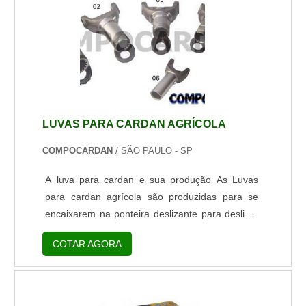
de passeio, a energia para trabalhar em b...
LUVAS PARA CARDAN AGRÍCOLA
COMPOCARDAN
/ SÃO PAULO - SP
A luva para cardan e sua produção As Luvas
para cardan agrícola são produzidas para se
encaixarem na ponteira deslizante para deslizar
uma dentro da outra. Dessa maneira,
COTAR AGORA
possibilitam ao cardan sofrer variações em seu
comprimento sem que seu movimento seja
comprometido. Utilização das Luvas para cardan
Em ponteiras revestidas no entalhado, agem de