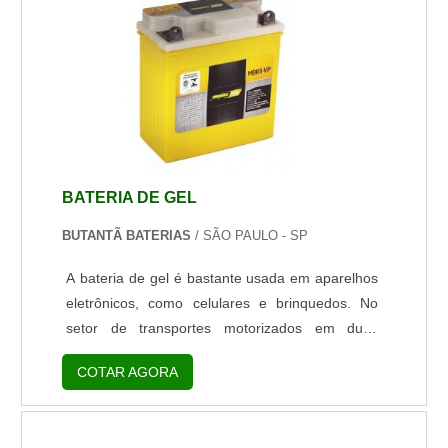
maneira a eliminar as folgas e reduzir o atrito em
até 75%.As Luvas de cardan agrícola são
essenc...
BATERIA DE GEL
BUTANTÃ BATERIAS
/ SÃO PAULO - SP
A bateria de gel é bastante usada em aparelhos
eletrônicos, como celulares e brinquedos. No
setor de transportes motorizados em duas
rodas, o material tem ganhado espaço no
COTAR AGORA
mercado por conta das diversas vantagens que
oferece em relação a bateria convencional, de
chumbo-ácido.Principais vantagens do materialO