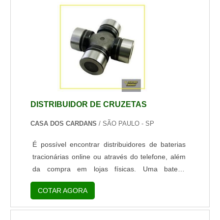
material é c altonfeccionado com alta tecnologia.
As baterias convencionais podem ser
substituídas sem necessidade de que seja feita
qua...
DISTRIBUIDOR DE CRUZETAS
CASA DOS CARDANS
/ SÃO PAULO - SP
É possível encontrar distribuidores de baterias
tracionárias online ou através do telefone, além
da compra em lojas físicas. Uma bateria
tracionária de qualidade é essencial para o
COTAR AGORA
funcionamento de diversos tipos de veículos
elétricos, quando ela não funciona bem,
automaticamente o veículo também não