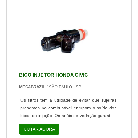
materialA bateria automotiva tem durabilidade
média de 2 a 3 anos, porém, se bem
conservada, é possível manter sua eficiência por
até 4 anos. São algumas recomendações ...
BICO INJETOR HONDA CIVIC
MECABRAZIL
/ SÃO PAULO - SP
Os filtros têm a utilidade de evitar que sujeiras
presentes no combustível entupam a saída dos
bicos de injeção. Os anéis de vedação garantem
que o combustível conduzido pelos bicos
COTAR AGORA
injetores não vaze. Tratando-se de fluidos