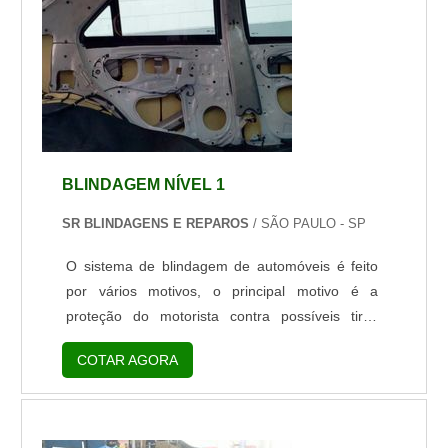
BLINDAGEM NÍVEL 1
SR BLINDAGENS E REPAROS
/ SÃO PAULO - SP
O sistema de blindagem de automóveis é feito
por vários motivos, o principal motivo é a
proteção do motorista contra possíveis tiros
vindos de armas de fogo. O modelo mais comum
COTAR AGORA
de blindagem automotiva é feita por chapas de
aço e policarbonato, que estão presentes tanto
no interior chapas, quanto nos vidros instalados.
Existem várias níveis de blindagens, que são