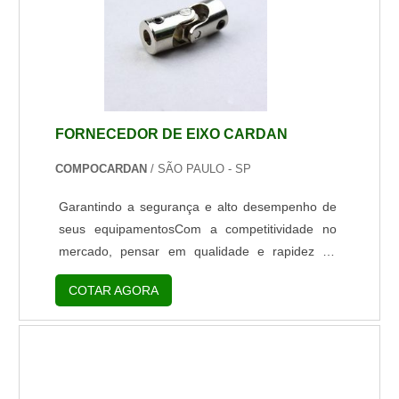
FORNECEDOR DE EIXO CARDAN
COMPOCARDAN
/ SÃO PAULO - SP
Garantindo a segurança e alto desempenho de
seus equipamentosCom a competitividade no
mercado, pensar em qualidade e rapidez no
atendimento é obrigatório, por isso os
COTAR AGORA
fornecedores de retentores como os da fábrica
Freudenberg ganham destaque na grande
indústria.O retentor é uma peça-chave que
assegura o bom funcionamento de um
maquinário, de formato circular, borracha,