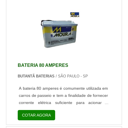
funcionará da maneira correta. Benefícios no
uso deste equipamento Forma construtiva do
elemento com conectores e soldas reforçadas;
Alça removí...
BATERIA 80 AMPERES
BUTANTÃ BATERIAS
/ SÃO PAULO - SP
A bateria 80 amperes é comumente utilizada em
carros de passeio e tem a finalidade de fornecer
corrente elétrica suficiente para acionar e
viabilizar o funcionamento de equipamentos
COTAR AGORA
diversos, tais como rádio, sistema de iluminação
e ignição do veículo.Cuidados importantes com o