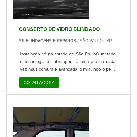
CONSERTO DE VIDRO BLINDADO
SR BLINDAGENS E REPAROS
/ SÃO PAULO - SP
Instalação só no estado de São PauloO método
e tecnologia de blindagem é uma prática cada
vez mais comum e avançada, diminuindo o peso
e aumentando a segurança do veículo blindado.
COTAR AGORA
Mesmo com todos esses avanços, é preciso ter
um cuidado com a manutenção do
carro.Especificações do conserto de vidro
blindado delaminadoO vidro é o material mais
complexo da blindagem, e ele deve possuir um
antiaderente em sua camada interna, pois
quando alv...