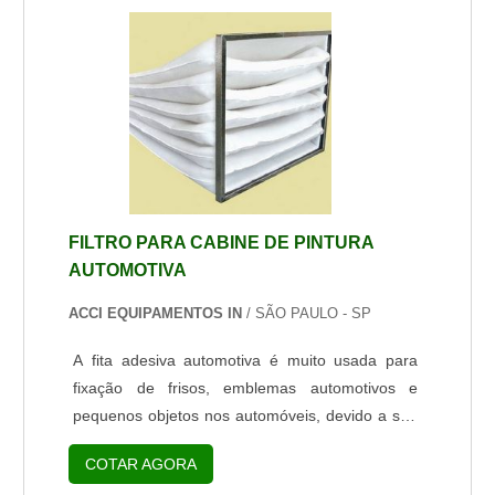
paralisado no meio da rua, sem funcionamento.
Essa peça é muito importante pelo fato de ser
responsável por transmitir a energia gerada pelo
motor dire...
FILTRO PARA CABINE DE PINTURA
AUTOMOTIVA
ACCI EQUIPAMENTOS IN
/ SÃO PAULO - SP
A fita adesiva automotiva é muito usada para
fixação de frisos, emblemas automotivos e
pequenos objetos nos automóveis, devido a sua
constituição, a fita permite que a fixação à
COTAR AGORA
diversas superfícies, incluindo de baixa energia