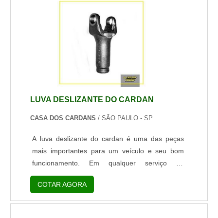
dispositivos e sistemas que integram os veículos,
como para dar partida em um carro, acio...
LUVA DESLIZANTE DO CARDAN
CASA DOS CARDANS
/ SÃO PAULO - SP
A luva deslizante do cardan é uma das peças
mais importantes para um veículo e seu bom
funcionamento. Em qualquer serviço de
manutenção e reparo de veículos, muitas vezes
COTAR AGORA
se faz necessária a substituição dessa peça,
pois qualquer problema relacionado a este
componente pode fazer o veículo ficar