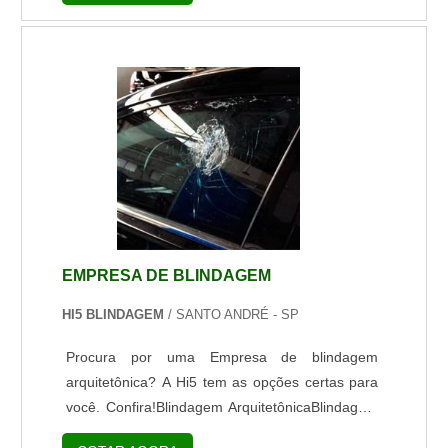
contratar uma empresa que seja especializada
na área de blindagem arquitetônica SP, é que
dessa maneira você garante que todos os seus
equipamentos e serviços requisitados serão de
ótima qualidade.Benefícios da blindage...
EMPRESA DE BLINDAGEM
HI5 BLINDAGEM
/ SANTO ANDRÉ - SP
Procura por uma Empresa de blindagem
arquitetônica? A Hi5 tem as opções certas para
você. Confira!Blindagem ArquitetônicaBlindagem
Arquitetônica é um meio eficaz de segurança