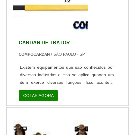
CARDAN DE TRATOR
COMPOCARDAN
/ SÃO PAULO - SP
Existem equipamentos que são conhecidos por
diversas indústrias e isso se aplica quando um
item exerce diversas funções. Isso acontece
também com o cardan industrial, equipamento
COTAR AGORA
que é utilizado por muitas indústrias, pois o seu
sistema conta com resistentes travas externas, o
que facilita a fixação das cruzetas.Qualificações
presentes no materialAs cruzetas são
equipamentos que sofrem com grande
instabilidade, pois elas podem se despre...