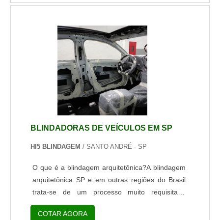
superficial (geralmente pintadas), e sistemas de
pintura resistentes a riscos e danos.Resistente, a
fita adesiva se alonga e relaxa conforme o
esforço aplicado, minimizando a tensão sobre a
linha do adesivo e assegurando...
BLINDADORAS DE VEÍCULOS EM SP
HI5 BLINDAGEM
/ SANTO ANDRÉ - SP
O que é a blindagem arquitetônica?A blindagem
arquitetônica SP e em outras regiões do Brasil
trata-se de um processo muito requisitado
devido ao alto grau de segurança que o mesmo
COTAR AGORA
traz para os seus clientes.A grande vantagem de