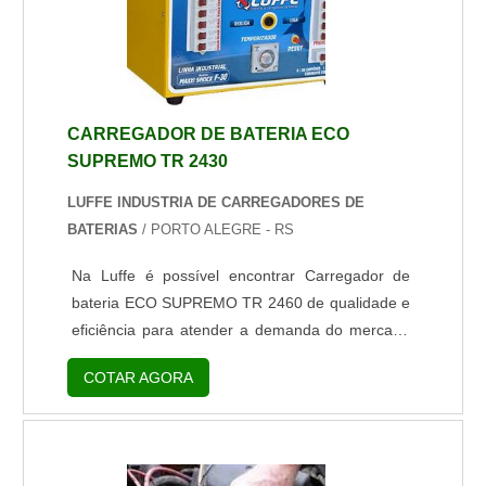
CARREGADOR DE BATERIA ECO
SUPREMO TR 2430
LUFFE INDUSTRIA DE CARREGADORES DE
BATERIAS
/ PORTO ALEGRE - RS
Na Luffe é possível encontrar Carregador de
bateria ECO SUPREMO TR 2460 de qualidade e
eficiência para atender a demanda do mercado
e as exigências dos clientes. Veja abaixo as
COTAR AGORA
características do Carregador de bateria ECO
SUPREMO TR 2460:O ECO SUPREMO e suas
vantagens: Possui sistema de carga e
equalização automático. Controle de corrente