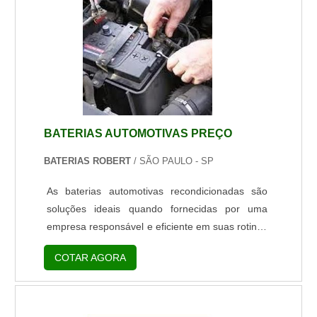
eletrônico em todo o processo. Partida gradativa
e automática ao ligar ou conectar a bateria.
Completa 10...
BATERIAS AUTOMOTIVAS PREÇO
BATERIAS ROBERT
/ SÃO PAULO - SP
As baterias automotivas recondicionadas são
soluções ideais quando fornecidas por uma
empresa responsável e eficiente em suas rotinas
de manutenção e recuperação. As baterias
COTAR AGORA
recondicionadas funcionam de modo a produzir
correntes de energia elétrica em decorrência das
reações químicas ocorridas em seu interior, e
dessa maneira, são essenciais para acionar