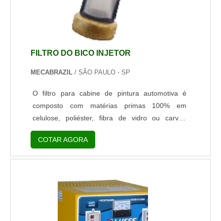
FILTRO DO BICO INJETOR
MECABRAZIL
/ SÃO PAULO - SP
O filtro para cabine de pintura automotiva é
composto com matérias primas 100% em
celulose, poliéster, fibra de vidro ou carvão
ativado. O material é um excelente produtos
COTAR AGORA
para a filtração de excesso de overspray nas
cabines de pintura automotivas. Um dos filtros
mais importantes na sua aplicação é a manta de
teto importada porque ela tem uma película e
tela que evita o efeito peneiramento, ou seja,
que a tinta caia sobre o veículo ou peça que...