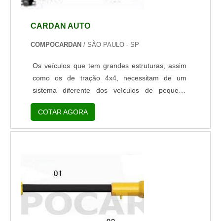
CARDAN AUTO
COMPOCARDAN
/ SÃO PAULO - SP
Os veículos que tem grandes estruturas, assim
como os de tração 4x4, necessitam de um
sistema diferente dos veículos de pequeno
porte, pois eles são submetidos a forças
COTAR AGORA
diferentes. Um veículo de grande porte sofre
com maior desgaste devido à sua capacidade de
atingir altas velocidades, diferentemente dos
veículos de menores portes.Esse equipamento
fica acoplado na parte externa do veículo, mais
especificamente entre o câmbio e o diferen...