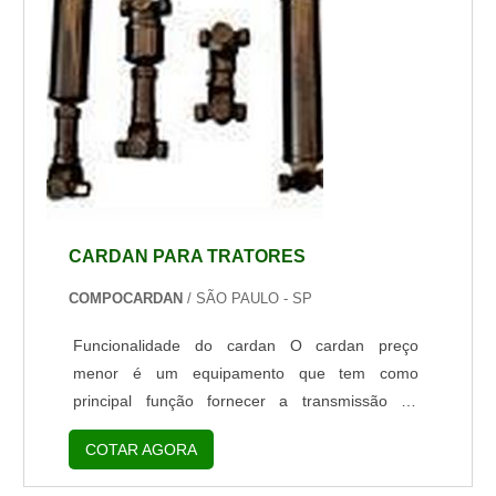
CARDAN PARA TRATORES
COMPOCARDAN
/ SÃO PAULO - SP
Funcionalidade do cardan O cardan preço
menor é um equipamento que tem como
principal função fornecer a transmissão de
independência a forças matrizes. Suas
COTAR AGORA
características tornam-no versátil podendo ser
aplicado em segmentos industriais e